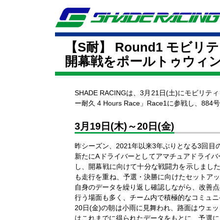
【S耐】 Round1
モビリティ
開幕戦をポールトゥウィ
SHADE RACINGは、3月21日(土)にモビリテ
ー耐久 4 Hours Race」Race1に参
3月19日(木)～20日(金)
昨シーズン、2021年以来3年ぶりとなる3回
新たにAドライバーとしてアマチュアドライバ
し、開幕戦に向けて十分な戦闘力を示しました
も走行を重ね、予選・決勝に向けたセットアッ
自身のデータを繰り返し確認しながら、改善点
行う場面も多く、チーム内で積極的なコミュニ
20日(金)の朝は小雨に見舞われ、路面はウ
はこれまでに得られたデータをもとに、予選に