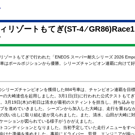
リゾートもてぎ(ST-4 ⁄ GR86)Race1
ン
ィリゾートもてぎで行われた「ENEOS スーパー耐久シリーズ 2026 Empower
戦し、884号車はポールポジションから優勝。シリーズチャンピオン連覇に向け
目のシリーズチャンピオンを獲得した884号車は、チャンピオン連覇を
ーの大崎達也を起用しました。3月1日(日)に行われた公式テストもて
。3月19日(木)の初日は清水が最初のスティントを担当し、持ち込み
プを進めていきました。シーズンから加入した大崎は、走行を重ねなが
の洗い出しに取り組む姿が見られました。また、清水、山田が大崎に
ケーションが図られている様子がうかがえました。
ェットコンディションとなりました。当初予定していた走行メニューをす
向けた準備を進めました。事前にドライバー、監督、エンジニアが揃っ