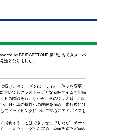
ed by BRIDGESTONE 第1戦 もてぎスーパ
て好発進となりました。
目標に掲げ、今シーズンはドライバー体制を変更。
ぎにおいてもクラストップとなる好タイムを記録
セットの確認を行いながら、その後は大崎、山田
ら884号車の特性への理解を深め、走行後には
対してドライビングについて熱心にアドバイスを
べて消化することはできませんでしたが、チーム
※1
※2
てコースウォーク
を実施。全面改修
が施さ