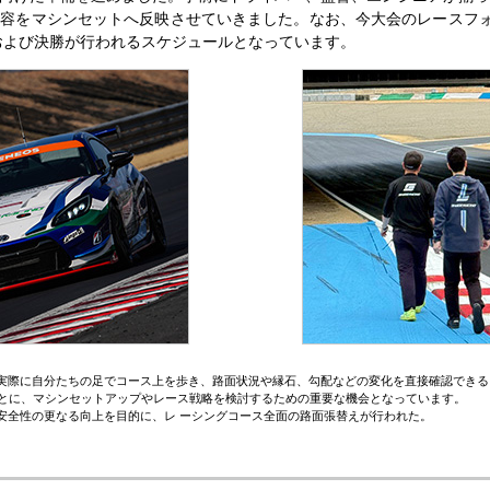
容をマシンセットへ反映させていきました。なお、今大会のレースフォ
予選および決勝が行われるスケジュールとなっています。
実際に自分たちの足でコース上を歩き、路面状況や縁石、勾配などの変化を直接確認できる
とに、マシンセットアップやレース戦略を検討するための重要な機会となっています。
安全性の更なる向上を目的に、レ ーシングコース全面の路面張替えが行われた。