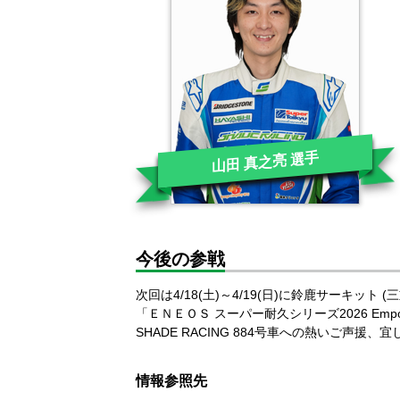
山田 真之亮 選手
今後の参戦
次回は4/18(土)～4/19(日)に鈴鹿サーキット 
「ＥＮＥＯＳ スーパー耐久シリーズ2026 Empowe
SHADE RACING 884号車への熱いご声援
情報参照先