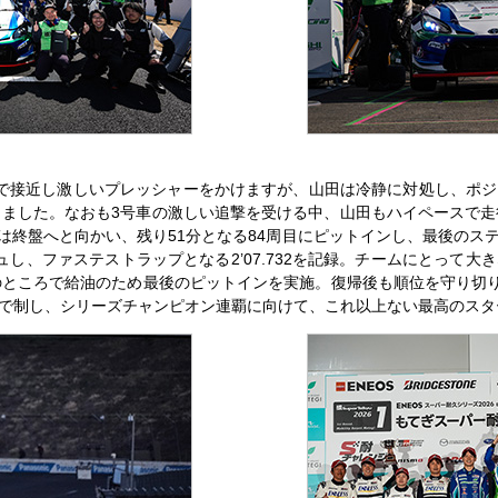
で接近し激しいプレッシャーをかけますが、山田は冷静に対処し、ポ
しました。なおも3号車の激しい追撃を受ける中、山田もハイペースで走
レースは終盤へと向かい、残り51分となる84周目にピットインし、最後の
し、ファステストラップとなる2’07.732を記録。チームにとって
のところで給油のため最後のピットインを実施。復帰後も順位を守り切り
で制し、シリーズチャンピオン連覇に向けて、これ以上ない最高のスタ