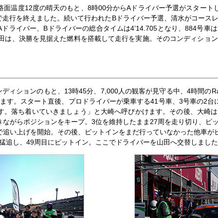
路面温度12度の晴天のもと、8時00分からAドライバー予選がスタート
1位で走行を終えました。続いて行われたBドライバー予選、清水がコースレコー
ドライバー、Bドライバーの総合タイムは4’14.705となり、884号
田は、決勝を見据えた燃料を搭載して走行を実施。そのコンディショ
ディションのもと、13時45分、7,000人の観客が見守る中、4時間の
ます。スタート直後、プロドライバーが乗車する41号車、3号車の2台
す。落ち着いていきましょう」と大崎へ呼びかけます。その後、大崎
きながらポジションをキープ。3位を維持したまま27周を走り切り、ピ
で追い上げを開始。その後、ピットインをまだ行っていなかった他車がピ
猛追し、49周目にピットイン。ここでドライバーを山田へ交替しました