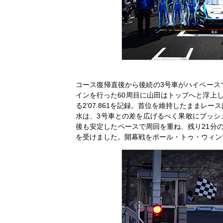
コース復帰直後から後続の3号車がハイペース
インを行った60周目に山田はトップへと浮上
る2’07.861を記録。首位を維持したまま
水は、3号車との差を広げるべく果敢にプッシュ
後も安定したペースで周回を重ね、残り21分
を受けました。開幕戦をポール・トゥ・ウィン